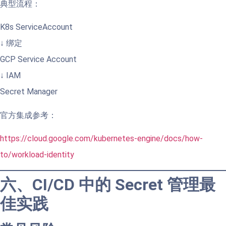
典型流程：
K8s ServiceAccount
↓ 绑定
GCP Service Account
↓ IAM
Secret Manager
官方集成参考：
https://cloud.google.com/kubernetes-engine/docs/how-
to/workload-identity
六、CI/CD 中的 Secret 管理最
佳实践