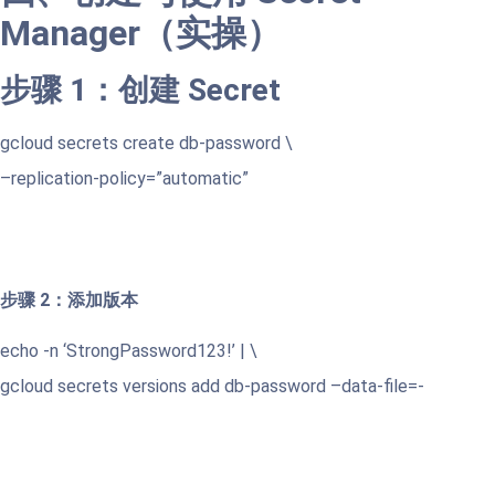
Manager（实操）
步骤 1：创建 Secret
gcloud secrets create db-password \
–replication-policy=”automatic”
步骤 2：添加版本
echo -n ‘StrongPassword123!’ | \
gcloud secrets versions add db-password –data-file=-