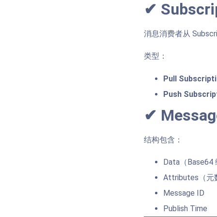
✔ Subsc
消息消费者从 Subscr
类型：
Pull Subscript
Push Subscrip
✔ Mess
结构包含：
Data（Base6
Attributes（元
Message ID
Publish Time