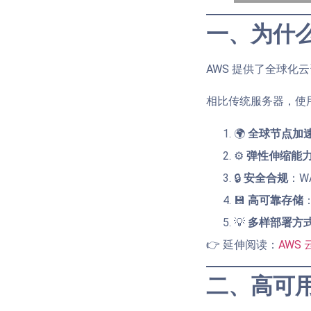
一、为什么选
AWS 提供了全球化
相比传统服务器，使用 A
🌍
全球节点加
⚙️
弹性伸缩能
🔒
安全合规
：W
💾
高可靠存储
💡
多样部署方
👉 延伸阅读：
AWS
二、高可