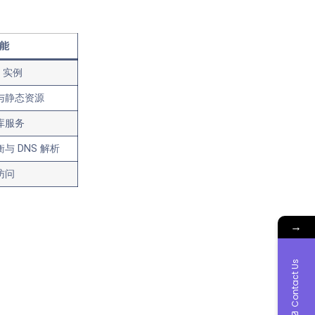
能
s 实例
与静态资源
库服务
与 DNS 解析
访问
→
Contact Us