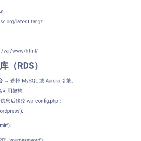
ss：
s.org/latest.tar.gz
* /var/www/html/
据库（RDS）
台
→ 选择 MySQL 或 Aurora 引擎。
Z 高可用架构。
后修改 wp-config.php：
ordpress’);
in’);
’, ‘yourpassword’);