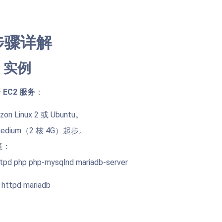
步骤详解
2 实例
开
EC2 服务
：
 Linux 2 或 Ubuntu。
edium（2 核 4G）起步。
境：
httpd php php-mysqlnd mariadb-server
 httpd mariadb