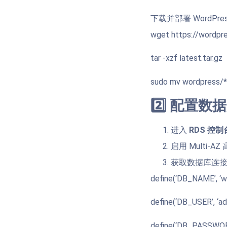
下载并部署 WordPre
wget https://wordpres
tar -xzf latest.tar.gz
sudo mv wordpress/
2️⃣ 配置数
进入
RDS 控制
启用 Multi-A
获取数据库连接信息
define(‘DB_NAME’, ‘w
define(‘DB_USER’, ‘adm
define(‘DB_PASSWORD