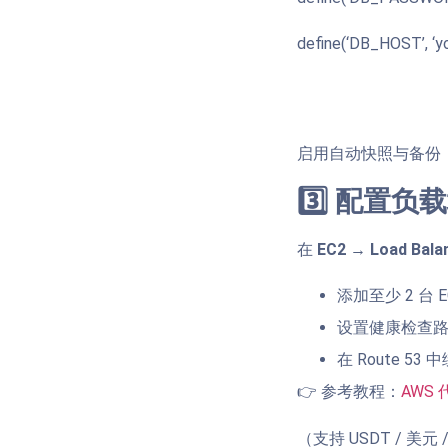
define(‘DB_HOST’, ‘y
启用自动快照与备份
3️⃣ 配置负
在
EC2 → Load Bala
添加至少 2 台 E
设置健康检查路径 /
在 Route 5
👉 参考教程：
AWS
（支持 USDT / 