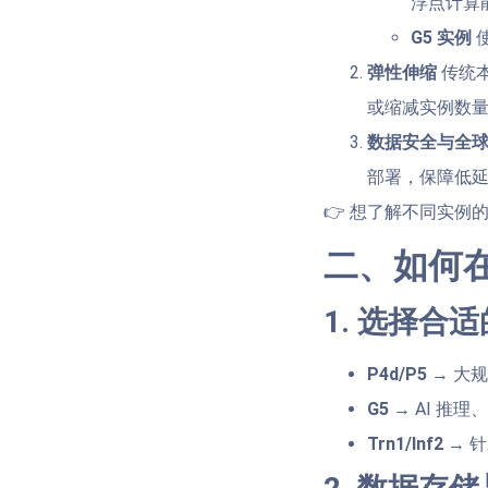
浮点计算
G5 实例
使
弹性伸缩
传统本
或缩减实例数量
数据安全与全
部署，保障低
👉 想了解不同实例
二、如何在 
1. 选择合
P4d/P5
→ 大
G5
→ AI 推理
Trn1/Inf2
→ 