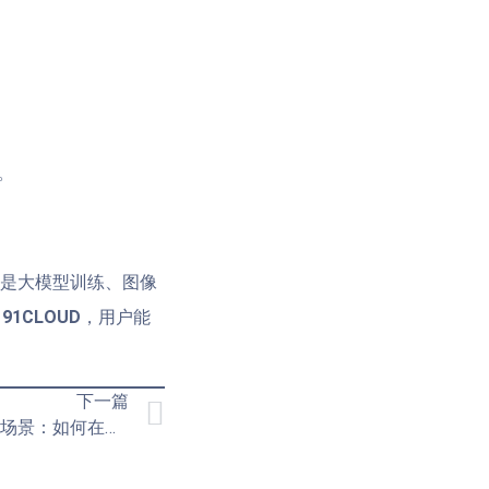
。
论是大模型训练、图像
如
91CLOUD
，用户能
下一篇
谷歌云（GCP）多服务搭配使用场景：如何在云端高效搭建游戏应用