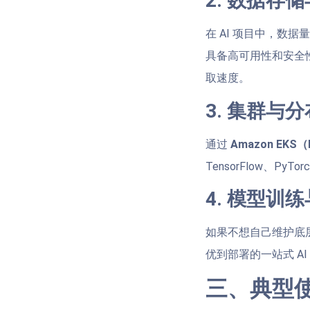
2. 数据存
在 AI 项目中，数据量
具备高可用性和安全
取速度。
3. 集群与
通过
Amazon EKS（
TensorFlow、PyT
4. 模型训
如果不想自己维护底
优到部署的一站式 A
三、典型