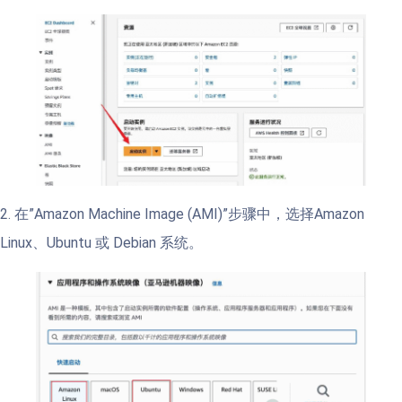
2. 在”Amazon Machine Image (AMI)”步骤中，选择Amazon
Linux、Ubuntu 或 Debian 系统。