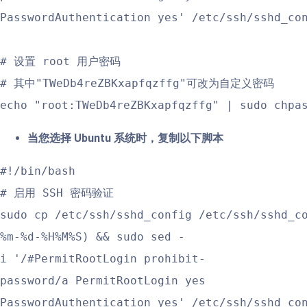
PasswordAuthentication yes' /etc/ssh/sshd_con
# 设置 root 用户密码

# 其中"TWeDb4reZBKxapfqzffg"可改为自定义密码

echo "root:TWeDb4reZBKxapfqzffg" | sudo chpa
当您选择 Ubuntu 系统时，复制以下脚本
#!/bin/bash
# 启用 SSH 密码验证
sudo cp /etc/ssh/sshd_config /etc/ssh/sshd_c
%m-%d-%H%M%S) && sudo sed -
i '/#PermitRootLogin prohibit-
password/a PermitRootLogin yes
PasswordAuthentication yes' /etc/ssh/sshd_co