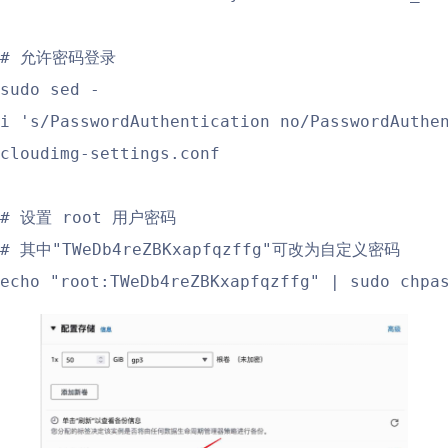
# 允许密码登录
sudo sed -
i 's/PasswordAuthentication no/PasswordAuthe
cloudimg-settings.conf
# 设置 root 用户密码
# 其中"TWeDb4reZBKxapfqzffg"可改为自定义密码
echo "root:TWeDb4reZBKxapfqzffg" | sudo chpa