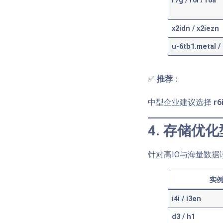
r7g / r6i / r6a
x2idn / x2iezn
u-6tb1.metal /
✅
推荐
：
中型企业建议选择
r6
4. 存储优化型
针对高IO与海量数据
实
i4i / i3en
d3 / h1