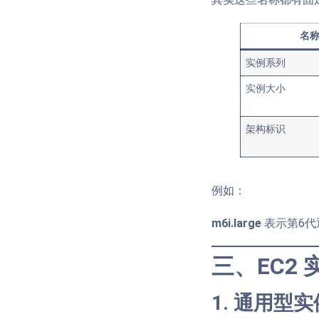
名
实例系列
实例大小
架构标识
例如：
m6i.large
表示第6代通
三、EC2
1. 通用型实例