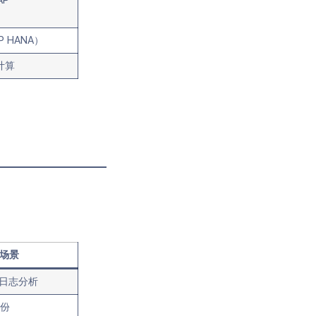
AP
 HANA）
计算
场景
ch、日志分析
备份