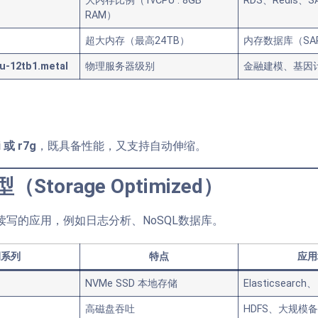
大内存比例（1vCPU : 8GB
RDS、Redis、S
RAM）
超大内存（最高24TB）
内存数据库（SAP
 u-12tb1.metal
物理服务器级别
金融建模、基因
i 或 r7g
，既具备性能，又支持自动伸缩。
（Storage Optimized）
读写的应用，例如日志分析、NoSQL数据库。
例系列
特点
应用
NVMe SSD 本地存储
Elasticsear
高磁盘吞吐
HDFS、大规模