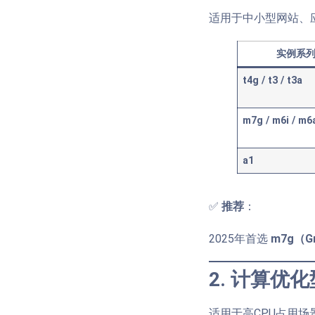
适用于中小型网站、
实例系
t4g / t3 / t3a
m7g / m6i / m6
a1
✅
推荐
：
2025年首选
m7g（Gr
2. 计算优化型
适用于高CPU占用