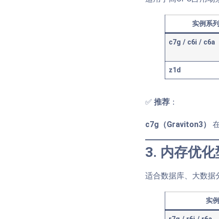
实例系
c7g / c6i / c6a
z1d
✅
推荐
：
c7g（Graviton3）
在
3. 内存优化型
适合数据库、大数据
实